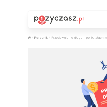
Poradnik
Przedawnienie długu – po ilu latach 