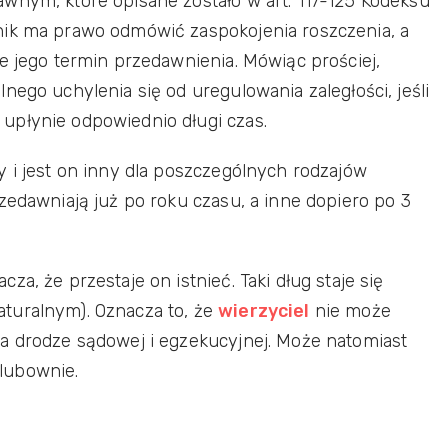
wnym, które opisane zostało w art. 117-125 Kodeksu
nik ma prawo odmówić zaspokojenia roszczenia, a
e jego termin przedawnienia. Mówiąc prościej,
nego uchylenia się od uregulowania zaległości, jeśli
upłynie odpowiednio długi czas.
y i jest on inny dla poszczególnych rodzajów
zedawniają już po roku czasu, a inne dopiero po 3
a, że przestaje on istnieć. Taki dług staje się
turalnym). Oznacza to, że
wierzyciel
nie może
a drodze sądowej i egzekucyjnej. Może natomiast
lubownie.