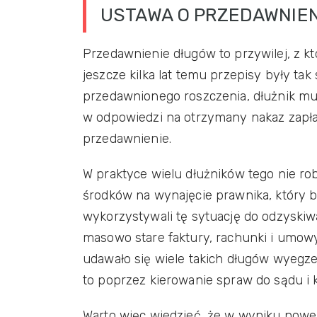
USTAWA O PRZEDAWNIEN
Przedawnienie długów to przywilej, z k
jeszcze kilka lat temu przepisy były ta
przedawnionego roszczenia, dłużnik mus
w odpowiedzi na otrzymany nakaz zapłat
przedawnienie.
W praktyce wielu dłużników tego nie ro
środków na wynajęcie prawnika, który 
wykorzystywali tę sytuację do odzyski
masowo stare faktury, rachunki i umow
udawało się wiele takich długów wyegze
to poprzez kierowanie spraw do sądu i 
Warto więc wiedzieć, że w wyniku nowel