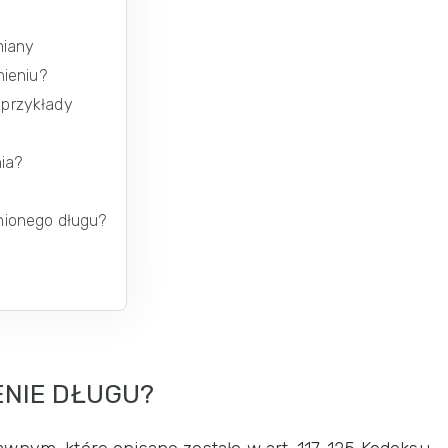
miany
nieniu?
– przykłady
ia?
nionego długu?
ENIE DŁUGU?