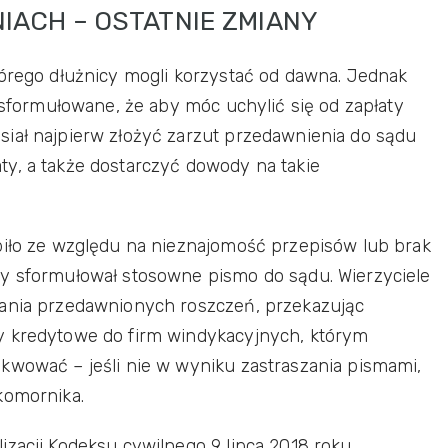
IACH – OSTATNIE ZMIANY
tórego dłużnicy mogli korzystać od dawna. Jednak
k sformułowane, że aby móc uchylić się od zapłaty
iał najpierw złożyć zarzut przedawnienia do sądu
y, a także dostarczyć dowody na takie
biło ze względu na nieznajomość przepisów lub brak
by sformułował stosowne pismo do sądu. Wierzyciele
wania przedawnionych roszczeń, przekazując
y kredytowe do firm windykacyjnych, którym
kwować – jeśli nie w wyniku zastraszania pismami,
komornika.
izacji Kodeksu cywilnego 9 lipca 2018 roku