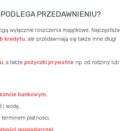
I PODLEGA PRZEDAWNIENIU?
ogą wyłącznie roszczenia majątkowe. Najczęstsza
ub kredytu
, ale przedawniają się także inne długi
ku
, a także
pożyczki prywatne
np. od rodziny lub
a koncie bankowym
,
d i wodę,
 terminem płatności,
alności gospodarczej
,