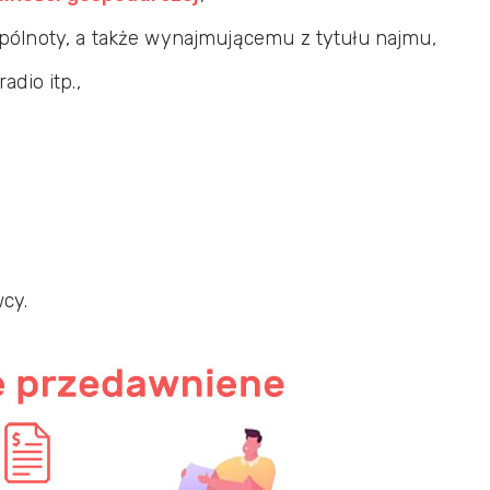
spólnoty, a także wynajmującemu z tytułu najmu,
adio itp.,
cy.