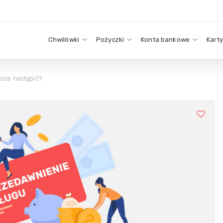
Chwilówki
Pożyczki
Konta bankowe
Kart
może nastąpić?