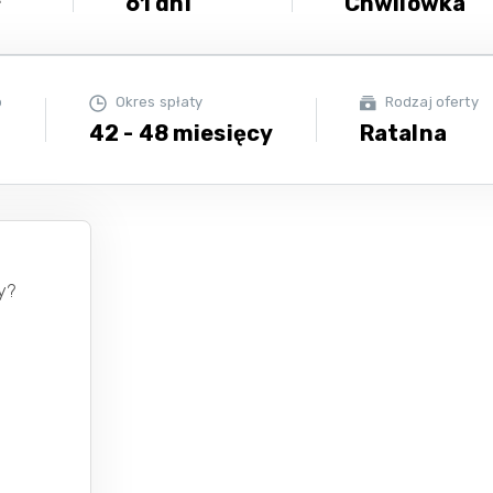
ł
61 dni
Chwilówka
o
Okres spłaty
Rodzaj oferty
42 - 48 miesięcy
Ratalna
zy?