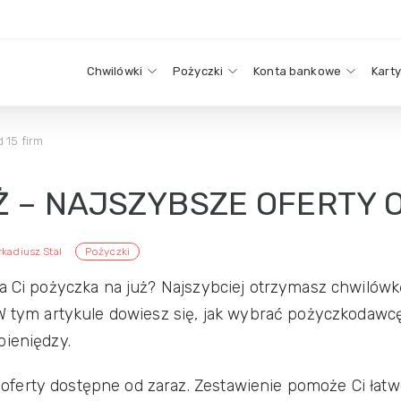
Chwilówki
Pożyczki
Konta bankowe
Kart
 15 firm
 – NAJSZYBSZE OFERTY O
rkadiusz Stal
Pożyczki
a Ci pożyczka na już? Najszybciej otrzymasz chwilówkę
 W tym artykule dowiesz się, jak wybrać pożyczkodawc
pieniędzy.
ferty dostępne od zaraz. Zestawienie pomoże Ci łatwo