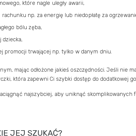
owego, które nagle uległy awarii,
rachunku np. za energię lub niedopłatę za ogrzewani
głego bólu zęba,
 dziecka,
j promocji trwającej np. tylko w danym dniu.
nym, mając odłożone jakieś oszczędności. Jeśli nie m
zki, która zapewni Ci szybki dostęp do dodatkowej go
zaciągnąć najszybciej, aby uniknąć skomplikowanych f
ZIE JEJ SZUKAĆ?