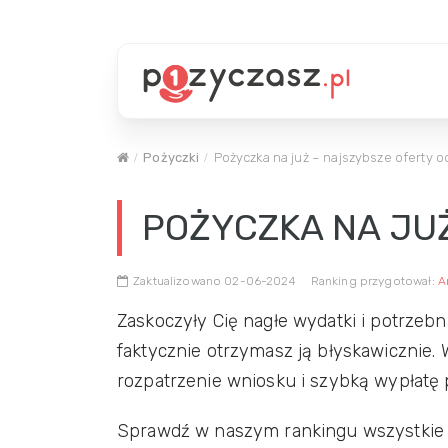
Pożyczki
Pożyczka na już – najszybsze oferty od
POŻYCZKA NA JUŻ
Zaktualizowano 02-06-2024
Ranking przygotował:
A
Zaskoczyły Cię nagłe wydatki i potrzebn
faktycznie otrzymasz ją błyskawicznie.
rozpatrzenie wniosku i szybką wypłatę 
Sprawdź w naszym rankingu wszystkie o