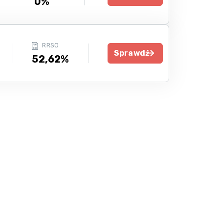
0%
RRSO
Sprawdź
52,62%