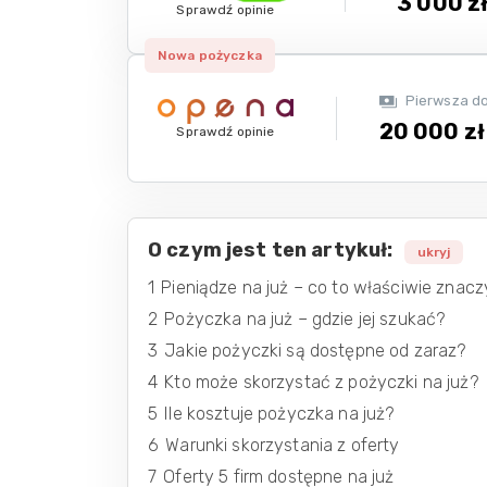
3 000 z
Sprawdź opinie
Nowa pożyczka
Pierwsza d
20 000 zł
Sprawdź opinie
O czym jest ten artykuł:
ukryj
1
Pieniądze na już – co to właściwie znac
2
Pożyczka na już – gdzie jej szukać?
3
Jakie pożyczki są dostępne od zaraz?
4
Kto może skorzystać z pożyczki na już?
5
Ile kosztuje pożyczka na już?
6
Warunki skorzystania z oferty
7
Oferty 5 firm dostępne na już