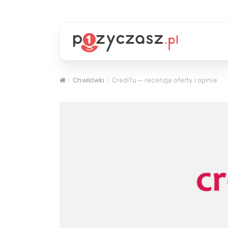
Chwilówki
CrediTu — recenzja oferty i opinie