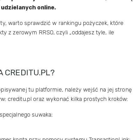
udzielanych online.
ty, warto sprawdzić w rankingu pożyczek, które
kty z zerowym RRSO, czyli „oddajesz tyle, ile
 CREDITU.PL?
isywanej tu platformie, należy wejść na jej stronę
: creditu.pl oraz wykonać kilka prostych kroków:
specjalnego suwaka;
umer konta przy pomocy systemu TransactionLink;