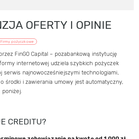
ZJA OFERTY I OPINIE
Firmy pożyczkowe
 przez FinGO Capital – pozabankową instytucję
formy internetowej udziela szybkich pożyczek
j serwis najnowocześniejszymi technologiami,
o środki i zawierania umowy jest automatyczny,
 poniżej.
OFERUJE CREDITU?
rminowe zobowiązanie na kwotę od 1 000 zł