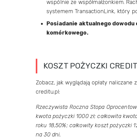
wspólnie ze współmałżonkiem. Rac
systemem TransactionLink, który po
Posiadanie aktualnego dowodu o
komórkowego.
KOSZT POŻYCZKI CREDI
Zobacz, jak wyglądają opłaty naliczane 
creditu.pl:
Rzeczywista Roczna Stopa Oprocentowan
kwota pożyczki 1000 zł; całkowita kwota
roku 18,50%; całkowity koszt pożyczki 12
na 30 dni.