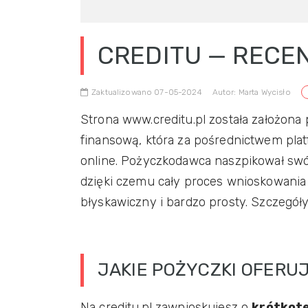
CREDITU — RECEN
Zaktualizowano 07-05-2024
Autor: Marta Wycisło
Strona www.creditu.pl została założona
finansową, która za pośrednictwem plat
online. Pożyczkodawca naszpikował swó
dzięki czemu cały proces wnioskowania 
błyskawiczny i bardzo prosty. Szczegóły
JAKIE POŻYCZKI 
Na creditu.pl zawnioskujesz o
krótkote