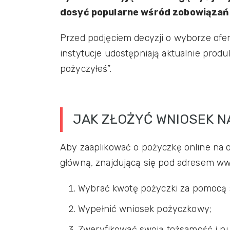
dosyć popularne wśród zobowiązań 
Przed podjęciem decyzji o wyborze ofer
instytucje udostępniają aktualnie produ
pożyczyłeś”.
JAK ZŁOŻYĆ WNIOSEK NA
Aby zaaplikować o pożyczkę online na op
główną, znajdującą się pod adresem www
Wybrać kwotę pożyczki za pomocą 
Wypełnić wniosek pożyczkowy;
Zweryfikować swoją tożsamość i n