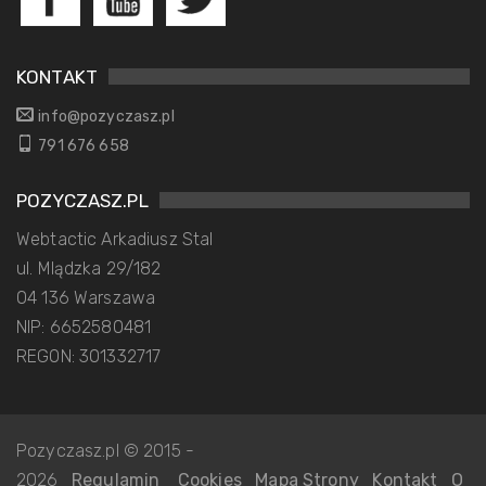
KONTAKT
info@pozyczasz.pl
791 676 658
POZYCZASZ.PL
Webtactic Arkadiusz Stal
ul. Mlądzka 29/182
04 136 Warszawa
NIP: 6652580481
REGON: 301332717
Pozyczasz.pl © 2015 -
2026
Regulamin
Cookies
Mapa Strony
Kontakt
O