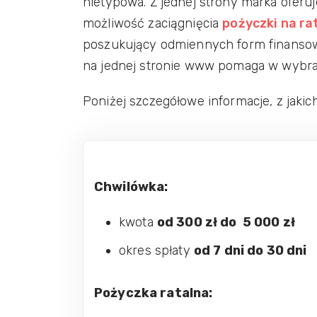
nietypowa. Z jednej strony marka oferu
możliwość zaciągnięcia
pożyczki na ra
poszukujący odmiennych form finansow
na jednej stronie www pomaga w wybran
Poniżej szczegółowe informacje, z jaki
Chwilówka:
kwota
od 300 zł do 5 000 zł
okres spłaty
od 7 dni do 30 dni
Pożyczka ratalna: