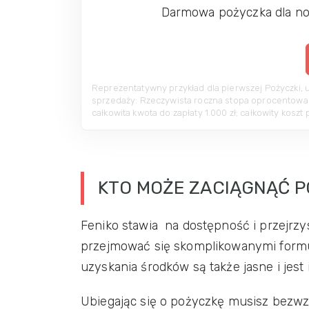
Darmowa pożyczka dla n
Reprezentatywny przykład dla pierwszej Pożyczki, 
sprzedaży: Rzeczywista roczna stopa oprocentowania
całkowita kwota do zapłaty 1.000 zł; całkowity koszt p
KTO MOŻE ZACIĄGNĄĆ P
Feniko stawia na dostępność i przejrzys
przejmować się skomplikowanymi formul
uzyskania środków są także jasne i jest 
Ubiegając się o pożyczkę musisz bezwz