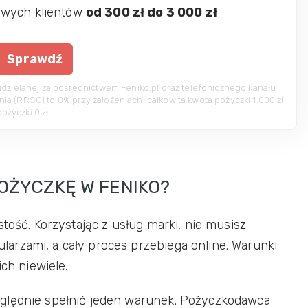
owych klientów
od 300 zł do 3 000 zł
Sprawdź
udzielanej za pośrednictwem Feniko.pl oraz telefonicznego kanału
 (RRSO) to 0% przy założeniach: całkowita kwota pożyczki 1.000 zł;
ożyczki 0 zł.
OŻYCZKĘ W FENIKO?
tość. Korzystając z usług marki, nie musisz
arzami, a cały proces przebiega online. Warunki
ich niewiele.
ględnie spełnić jeden warunek. Pożyczkodawca