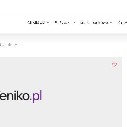
Chwilówki
Pożyczki
Konta bankowe
Kart
liza oferty