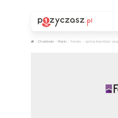
Chwilówki
Marki
Feniko – opinie klientów i ana