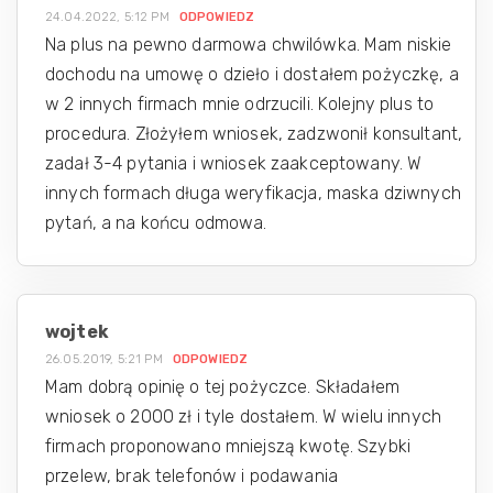
24.04.2022, 5:12 PM
ODPOWIEDZ
Na plus na pewno darmowa chwilówka. Mam niskie
dochodu na umowę o dzieło i dostałem pożyczkę, a
w 2 innych firmach mnie odrzucili. Kolejny plus to
procedura. Złożyłem wniosek, zadzwonił konsultant,
zadał 3-4 pytania i wniosek zaakceptowany. W
innych formach długa weryfikacja, maska dziwnych
pytań, a na końcu odmowa.
wojtek
26.05.2019, 5:21 PM
ODPOWIEDZ
Mam dobrą opinię o tej pożyczce. Składałem
wniosek o 2000 zł i tyle dostałem. W wielu innych
firmach proponowano mniejszą kwotę. Szybki
przelew, brak telefonów i podawania