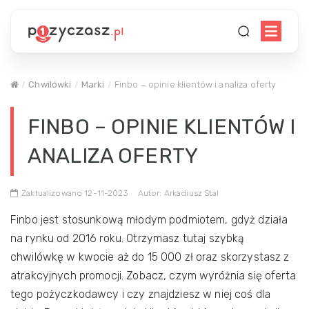
Chwilówki
Marki
Finbo – opinie klientów i analiza oferty
FINBO – OPINIE KLIENTÓW I
ANALIZA OFERTY
Zaktualizowano 12-11-2023
Autor: Arkadiusz Stal
Finbo jest stosunkową młodym podmiotem, gdyż działa
na rynku od 2016 roku. Otrzymasz tutaj szybką
chwilówkę w kwocie aż do 15 000 zł oraz skorzystasz z
atrakcyjnych promocji. Zobacz, czym wyróżnia się oferta
tego pożyczkodawcy i czy znajdziesz w niej coś dla