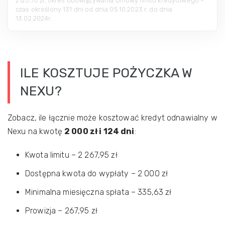
2125,70 zł; okres obowiązywania Umowy limitu kredytowego –
czas określony 131 dni od dnia 05.10.2023 r. do dnia
13.02.2024r.
ILE KOSZTUJE POŻYCZKA W
NEXU?
Zobacz, ile łącznie może kosztować kredyt odnawialny w
Nexu na kwotę
2 000 zł i 124 dni
:
Kwota limitu – 2 267,95 zł
Dostępna kwota do wypłaty – 2 000 zł
Minimalna miesięczna spłata – 335,63 zł
Prowizja – 267,95 zł