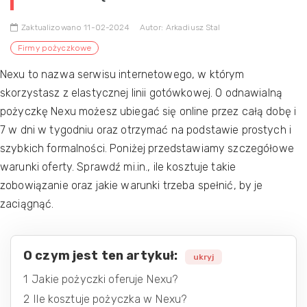
Zaktualizowano 11-02-2024
Autor: Arkadiusz Stal
Firmy pożyczkowe
Nexu to nazwa serwisu internetowego, w którym
skorzystasz z elastycznej linii gotówkowej. O odnawialną
pożyczkę Nexu możesz ubiegać się online przez całą dobę i
7 w dni w tygodniu oraz otrzymać na podstawie prostych i
szybkich formalności. Poniżej przedstawiamy szczegółowe
warunki oferty. Sprawdź mi.in., ile kosztuje takie
zobowiązanie oraz jakie warunki trzeba spełnić, by je
zaciągnąć.
O czym jest ten artykuł:
ukryj
1
Jakie pożyczki oferuje Nexu?
2
Ile kosztuje pożyczka w Nexu?