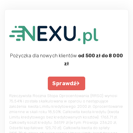
Pożyczka dla nowych klientów
od 500 zł do 8 000
zł
Sprawdź
Rzeczywista Roczna Stopa Oprocentowania (RRSO) wynosi
75,54% i została skalkulowana w oparciu o następujące
założenia: kwota Limitu kredytowego: 2000 zł; Oprocentowanie
zmienne w skali roku 18,50%; Całkowita kwota kredytu (kwota
Limitu kredytowego bez kredytowanych kosztów): 1763,71 zł;
Całkowity koszt kredytu: 361,99 zł (w tym: Prowizja: 236,20 zł,
Odsetki kapitałowe: 125,70 zł); Całkowita kwota do spłaty: