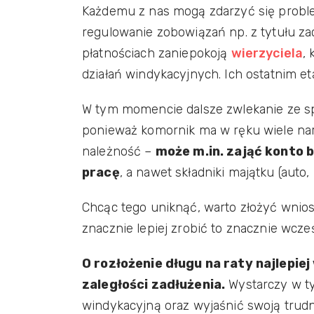
Każdemu z nas mogą zdarzyć się probl
regulowanie zobowiązań np. z tytułu zac
płatnościach zaniepokoją
wierzyciela
,
działań windykacyjnych. Ich ostatnim e
W tym momencie dalsze zwlekanie ze spł
ponieważ komornik ma w ręku wiele nar
należność –
może m.in. zająć konto 
pracę
, a nawet składniki majątku (auto,
Chcąc tego uniknąć, warto złożyć wnios
znacznie lepiej zrobić to znacznie wcze
O rozłożenie długu na raty najlepi
zaległości zadłużenia.
Wystarczy w ty
windykacyjną oraz wyjaśnić swoją trud