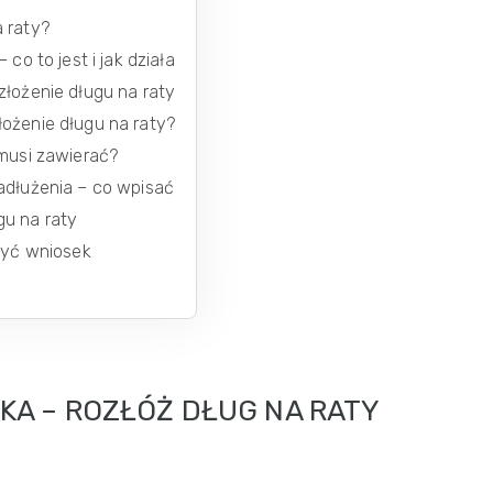
a raty?
co to jest i jak działa
złożenie długu na raty
łożenie długu na raty?
 musi zawierać?
adłużenia – co wpisać
gu na raty
ożyć wniosek
KA – ROZŁÓŻ DŁUG NA RATY