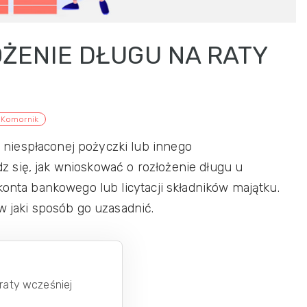
OŻENIE DŁUGU NA RATY
Komornik
niespłaconej pożyczki lub innego
 się, jak wnioskować o rozłożenie długu u
konta bankowego lub licytacji składników majątku.
w jaki sposób go uzasadnić.
 raty wcześniej