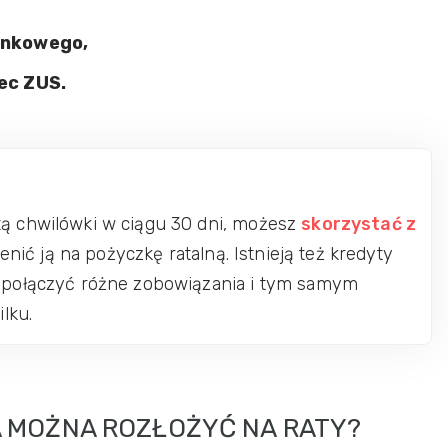
ankowego,
ec ZUS.
tą chwilówki w ciągu 30 dni, możesz
skorzystać z
ić ją na pożyczkę ratalną. Istnieją też kredyty
z połączyć różne zobowiązania i tym samym
lku.
A MOŻNA ROZŁOŻYĆ NA RATY?