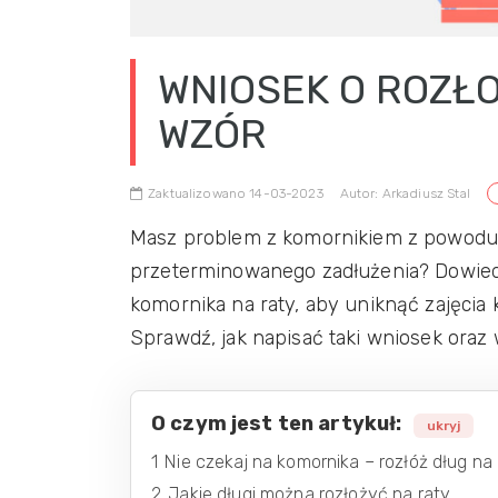
WNIOSEK O ROZŁ
WZÓR
Zaktualizowano 14-03-2023
Autor: Arkadiusz Stal
Masz problem z komornikiem z powodu 
przeterminowanego zadłużenia? Dowiedz
komornika na raty, aby uniknąć zajęcia 
Sprawdź, jak napisać taki wniosek oraz 
O czym jest ten artykuł:
ukryj
1
Nie czekaj na komornika – rozłóż dług na
2
Jakie długi można rozłożyć na raty