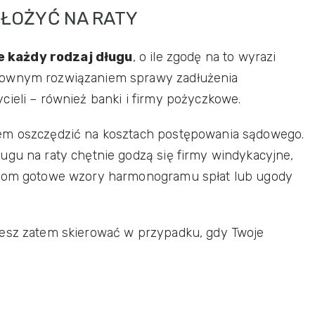
ZŁOŻYĆ NA RATY
e każdy rodzaj długu
, o ile zgodę na to wyrazi
bownym rozwiązaniem sprawy zadłużenia
cieli – również banki i firmy pożyczkowe.
iem oszczędzić na kosztach postępowania sądowego.
ugu na raty chętnie godzą się firmy windykacyjne,
nikom gotowe wzory harmonogramu spłat lub ugody
żesz zatem skierować w przypadku, gdy Twoje