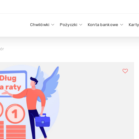
Chwilówki
Pożyczki
Konta bankowe
Kart
zór