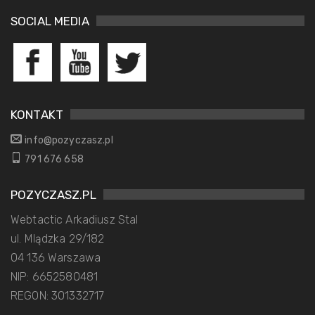
SOCIAL MEDIA
KONTAKT
info@pozyczasz.pl
791 676 658
POZYCZASZ.PL
Webtactic Arkadiusz Stal
ul. Mlądzka 29/182
04 136 Warszawa
NIP: 6652580481
REGON: 301332717