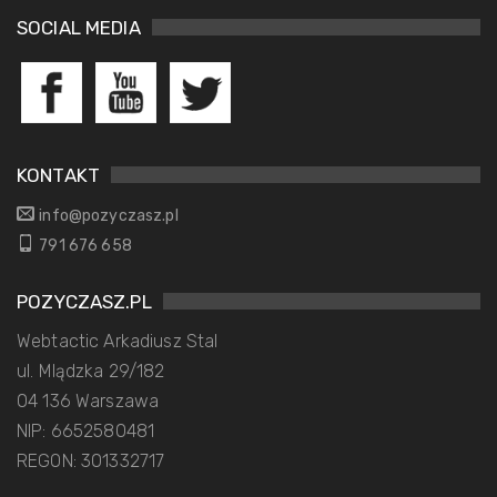
SOCIAL MEDIA
KONTAKT
info@pozyczasz.pl
791 676 658
POZYCZASZ.PL
Webtactic Arkadiusz Stal
ul. Mlądzka 29/182
04 136 Warszawa
NIP: 6652580481
REGON: 301332717