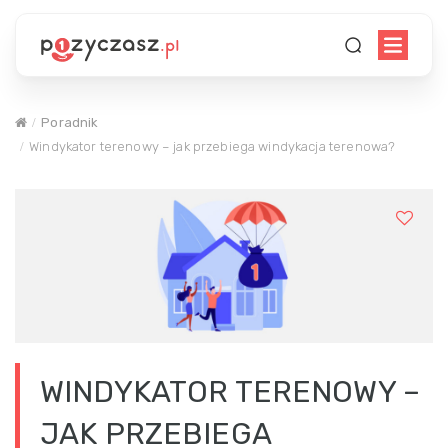
Poradnik
Windykator terenowy – jak przebiega windykacja terenowa?
WINDYKATOR TERENOWY –
JAK PRZEBIEGA