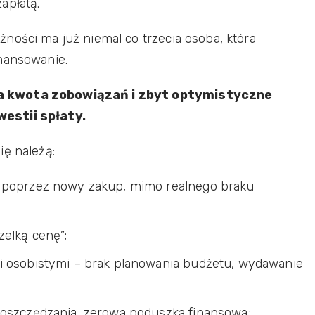
apłatą.
ności ma już niemal co trzecia osoba, która
inansowanie.
a kwota zobowiązań i zbyt optymistyczne
estii spłaty.
ię należą:
u poprzez nowy zakup, mimo realnego braku
elką cenę”;
i osobistymi – brak planowania budżetu, wydawanie
 oszczędzania, zerowa poduszka finansowa;