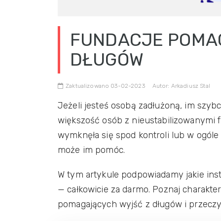
FUNDACJE POMA
DŁUGÓW
Zaktualizowano 03-02-2023
Autor: Arkadiusz Stal
Jeżeli jesteś osobą zadłużoną, im szybc
większość osób z nieustabilizowanymi f
wymknęła się spod kontroli lub w ogóle 
może im pomóc.
W tym artykule podpowiadamy jakie ins
— całkowicie za darmo. Poznaj charakter
pomagających wyjść z długów i przeczyt