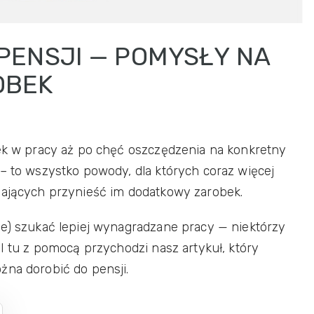
PENSJI — POMYSŁY NA
OBEK
żek w pracy aż po chęć oszczędzenia na konkretny
 – to wszystko powody, dla których coraz więcej
mających przynieść im dodatkowy zarobek.
ce) szukać lepiej wynagradzane pracy — niektórzy
 I tu z pomocą przychodzi nasz artykuł, który
żna dorobić do pensji.