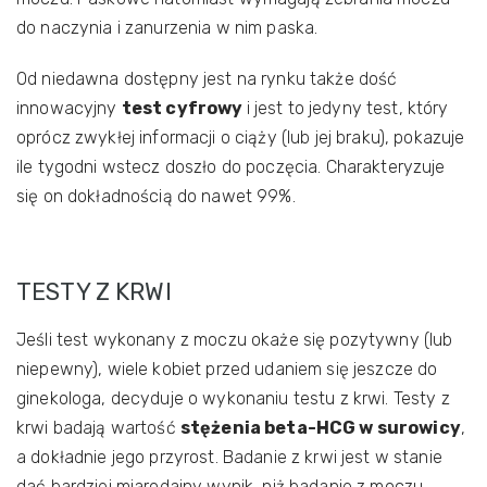
do naczynia i zanurzenia w nim paska.
Od niedawna dostępny jest na rynku także dość
innowacyjny
test cyfrowy
i jest to jedyny test, który
oprócz zwykłej informacji o ciąży (lub jej braku), pokazuje
ile tygodni wstecz doszło do poczęcia. Charakteryzuje
się on dokładnością do nawet 99%.
TESTY Z KRWI
Jeśli test wykonany z moczu okaże się pozytywny (lub
niepewny), wiele kobiet przed udaniem się jeszcze do
ginekologa, decyduje o wykonaniu testu z krwi. Testy z
krwi badają wartość
stężenia beta-HCG w surowicy
,
a dokładnie jego przyrost. Badanie z krwi jest w stanie
dać bardziej miarodajny wynik, niż badanie z moczu.