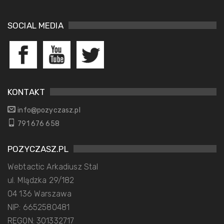
SOCIAL MEDIA
KONTAKT
info@pozyczasz.pl
791 676 658
POZYCZASZ.PL
Webtactic Arkadiusz Stal
ul. Mlądzka 29/182
04 136 Warszawa
NIP: 6652580481
REGON: 301332717