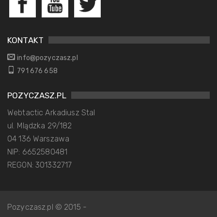
KONTAKT
info@pozyczasz.pl
791 676 658
POZYCZASZ.PL
Webtactic Arkadiusz Stal
ul. Mlądzka 29/182
04 136 Warszawa
NIP: 6652580481
REGON: 301332717
Pozyczasz.pl © 2015 -