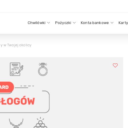
Chwilówki
Pożyczki
Konta bankowe
Kart
 w Twojej okolicy