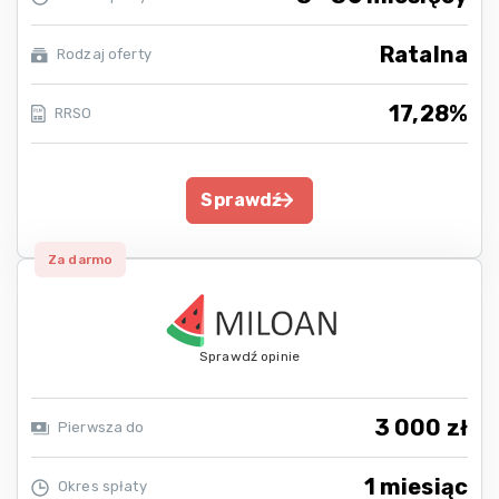
Ratalna
Rodzaj oferty
17,28%
RRSO
Sprawdź
Za darmo
Sprawdź opinie
3 000 zł
Pierwsza do
1 miesiąc
Okres spłaty