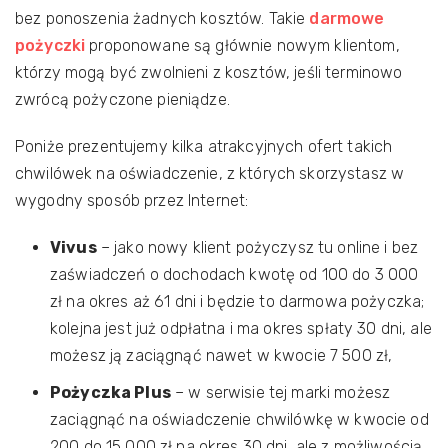
bez ponoszenia żadnych kosztów. Takie
darmowe
pożyczki
proponowane są głównie nowym klientom,
którzy mogą być zwolnieni z kosztów, jeśli terminowo
zwrócą pożyczone pieniądze.
Poniże prezentujemy kilka atrakcyjnych ofert takich
chwilówek na oświadczenie, z których skorzystasz w
wygodny sposób przez Internet:
Vivus
– jako nowy klient pożyczysz tu online i bez
zaświadczeń o dochodach kwotę od 100 do 3 000
zł na okres aż 61 dni i będzie to darmowa pożyczka;
kolejna jest już odpłatna i ma okres spłaty 30 dni, ale
możesz ją zaciągnąć nawet w kwocie 7 500 zł,
Pożyczka Plus
– w serwisie tej marki możesz
zaciągnąć na oświadczenie chwilówkę w kwocie od
200 do 15 000 zł na okres 30 dni, ale z możliwością