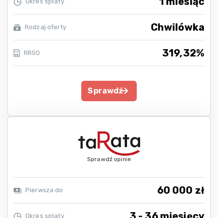
1 miesiąc
Okres spłaty
Chwilówka
Rodzaj oferty
319,32%
RRSO
Sprawdź
Sprawdź opinie
60 000 zł
Pierwsza do
3 - 36 miesięcy
Okres spłaty