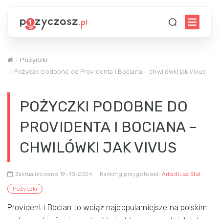
Pożyczki
Pożyczki podobne do Providenta i Bociana – chwilówki jak Vivus
POŻYCZKI PODOBNE DO
PROVIDENTA I BOCIANA –
CHWILÓWKI JAK VIVUS
Zaktualizowano 19-10-2024
Ranking przygotował:
Arkadiusz Stal
Pożyczki
Provident i Bocian to wciąż najpopularniejsze na polskim