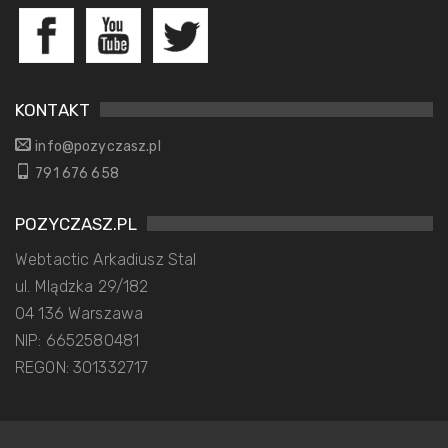
KONTAKT
info@pozyczasz.pl
791 676 658
POZYCZASZ.PL
Webtactic Arkadiusz Stal
ul. Mlądzka 29/182
04 136 Warszawa
NIP: 6652580481
REGON: 301332717