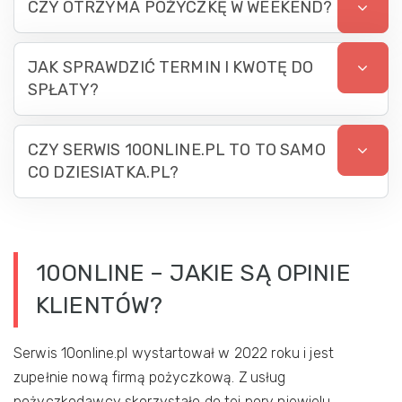
CZY OTRZYMA POŻYCZKĘ W WEEKEND?
JAK SPRAWDZIĆ TERMIN I KWOTĘ DO
SPŁATY?
CZY SERWIS 10ONLINE.PL TO TO SAMO
CO DZIESIATKA.PL?
10ONLINE – JAKIE SĄ OPINIE
KLIENTÓW?
Serwis 10online.pl wystartował w 2022 roku i jest
zupełnie nową firmą pożyczkową. Z usług
pożyczkodawcy skorzystało do tej pory niewielu