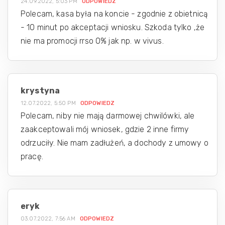
24.09.2022, 5:03 PM
ODPOWIEDZ
Polecam, kasa była na koncie - zgodnie z obietnicą
- 10 minut po akceptacji wniosku. Szkoda tylko ,że
nie ma promocji rrso 0% jak np. w vivus.
krystyna
12.07.2022, 5:50 PM
ODPOWIEDZ
Polecam, niby nie mają darmowej chwilówki, ale
zaakceptowali mój wniosek, gdzie 2 inne firmy
odrzuciły. Nie mam zadłużeń, a dochody z umowy o
pracę.
eryk
03.07.2022, 7:56 AM
ODPOWIEDZ