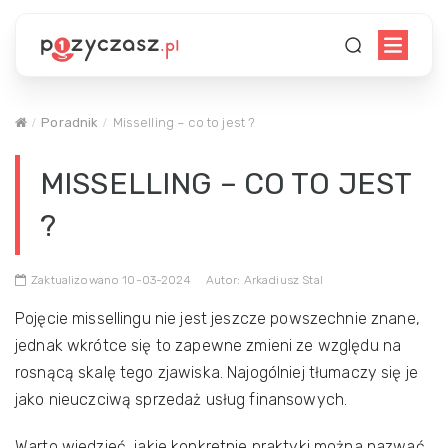
Poradnik
Misselling – co to jest ?
MISSELLING – CO TO JEST
?
Zaktualizowano 10-03-2024
Autor: Arkadiusz Stal
Pojęcie missellingu nie jest jeszcze powszechnie znane,
jednak wkrótce się to zapewne zmieni ze względu na
rosnącą skalę tego zjawiska. Najogólniej tłumaczy się je
jako nieuczciwą sprzedaż usług finansowych.
Warto wiedzieć, jakie konkretnie praktyki można nazwać