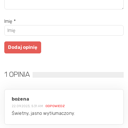
Imię
*
1 OPINIA
bożena
22.09.2023, 5:31 AM
ODPOWIEDZ
Świetny, jasno wytłumaczony.