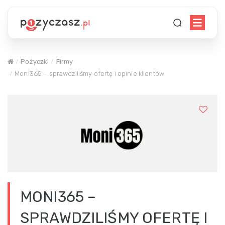
Pożyczki
Firmy
Moni365 – sprawdziliśmy ofertę i opinie klientów
MONI365 –
SPRAWDZILIŚMY OFERTĘ I