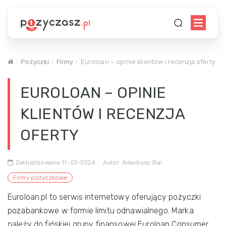
Pożyczki
Firmy
Euroloan – opinie klientów i recenzja oferty
EUROLOAN – OPINIE
KLIENTÓW I RECENZJA
OFERTY
Zaktualizowano 11-02-2024
Autor: Arkadiusz Stal
Firmy pożyczkowe
Euroloan.pl to serwis internetowy oferujący pożyczki
pozabankowe w formie limitu odnawialnego. Marka
należy do fińskiej grupy finansowej Euroloan Consumer