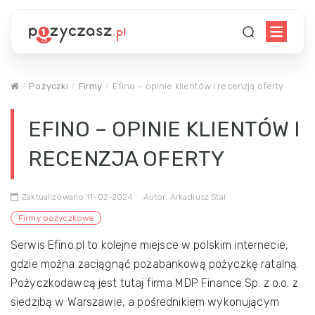
Pożyczki
Firmy
Efino – opinie klientów i recenzja oferty
EFINO – OPINIE KLIENTÓW I
RECENZJA OFERTY
Zaktualizowano 11-02-2024
Autor: Arkadiusz Stal
Firmy pożyczkowe
Serwis Efino.pl to kolejne miejsce w polskim internecie,
gdzie można zaciągnąć pozabankową pożyczkę ratalną.
Pożyczkodawcą jest tutaj firma MDP Finance Sp. z o.o. z
siedzibą w Warszawie, a pośrednikiem wykonującym