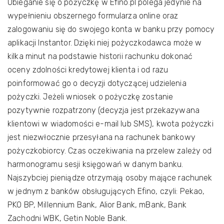
Ubieganie się o pożyczkę w Efino.pl polega jedynie na
wypełnieniu obszernego formularza online oraz
zalogowaniu się do swojego konta w banku przy pomocy
aplikacji Instantor. Dzięki niej pożyczkodawca może w
kilka minut na podstawie historii rachunku dokonać
oceny zdolności kredytowej klienta i od razu
poinformować go o decyzji dotyczącej udzielenia
pożyczki. Jeżeli wniosek o pożyczkę zostanie
pozytywnie rozpatrzony (decyzja jest przekazywana
klientowi w wiadomości e-mail lub SMS), kwota pożyczki
jest niezwłocznie przesyłana na rachunek bankowy
pożyczkobiorcy. Czas oczekiwania na przelew zależy od
harmonogramu sesji księgowań w danym banku.
Najszybciej pieniądze otrzymają osoby mające rachunek
w jednym z banków obsługujących Efino, czyli: Pekao,
PKO BP, Millennium Bank, Alior Bank, mBank, Bank
Zachodni WBK, Getin Noble Bank.