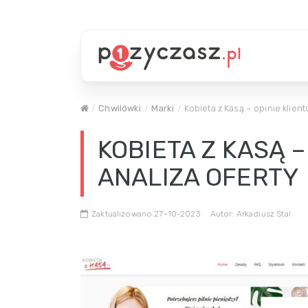
Chwilówki
Marki
Kobieta z Kasą – opinie klient
KOBIETA Z KASĄ –
ANALIZA OFERTY
Zaktualizowano 27-10-2023
Autor: Arkadiusz Stal