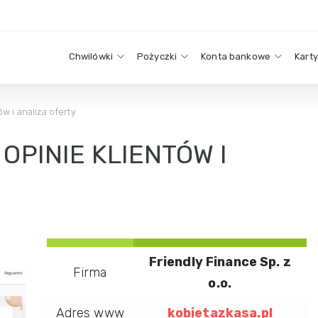
Chwilówki
Pożyczki
Konta bankowe
Kart
ów i analiza oferty
 OPINIE KLIENTÓW I
Friendly Finance Sp. z
Firma
o.o.
Adres www
kobietazkasa.pl