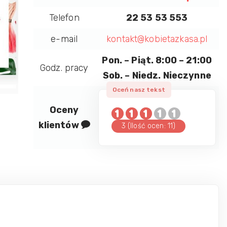
Telefon
22 53 53 553
e-mail
kontakt@kobietazkasa.pl
Pon. – Piąt. 8:00 – 21:00
Godz. pracy
Sob. – Niedz. Nieczynne
Oceny
klientów
3 (Ilość ocen: 11)