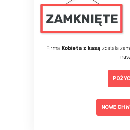
Firma
Kobieta z kasą
została zam
nas
POŻYC
NOWE CHWI