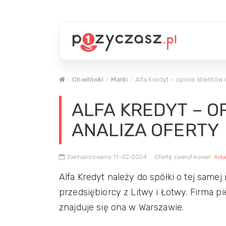
Chwilówki
Marki
Alfa Kredyt – opinie klientów i
ALFA KREDYT – OP
ANALIZA OFERTY
Zaktualizowano 11-02-2024
Ofertę zweryfikował:
Arka
Alfa Kredyt należy do spółki o tej samej
przedsiębiorcy z Litwy i Łotwy. Firma pi
znajduje się ona w Warszawie.