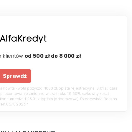
h klientów
od 500 zł do 8 000 zł
Sprawdź
kowita kwota pożyczki: 1000 zł, opłata rejestracyjna: 0,01 zł, czas
oprocentowanie zmienne w skali roku 18,50%, całkowity koszt
ez konsumenta: 1123,01 zł (spłata jednorazowa), Rzeczywista Roczna
eń 05.10.2023 r.