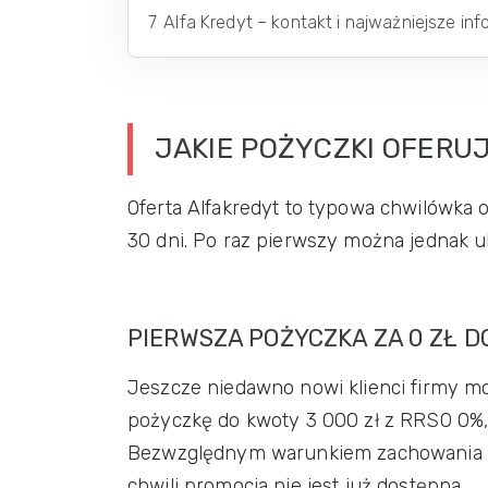
7
Alfa Kredyt – kontakt i najważniejsze in
JAKIE POŻYCZKI OFERU
Oferta Alfakredyt to typowa chwilówka o
30 dni. Po raz pierwszy można jednak u
PIERWSZA POŻYCZKA ZA 0 ZŁ D
Jeszcze niedawno nowi klienci firmy mo
pożyczkę do kwoty 3 000 zł z RRSO 0%, c
Bezwzględnym warunkiem zachowania wa
chwili promocja nie jest już dostępna.