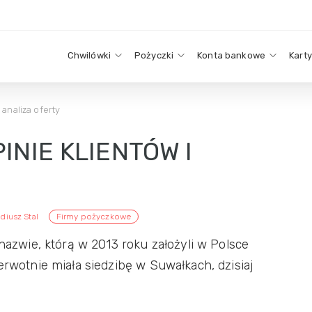
Chwilówki
Pożyczki
Konta bankowe
Kart
 analiza oferty
INIE KLIENTÓW I
diusz Stal
Firmy pożyczkowe
 nazwie, którą w 2013 roku założyli w Polsce
erwotnie miała siedzibę w Suwałkach, dzisiaj