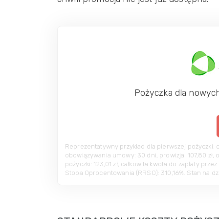
Pożyczka dla nowyc
Reprezentatywny przykład dla pierwszej pożyczki: cał
obowiązywania umowy: 30 dni, prowizja: 107,80 zł, 
pożyczki: 123,01 zł, całkowita kwota do zapłaty prz
Stopa Oprocentowania (RRSO): 310,16%. Stan na dzi