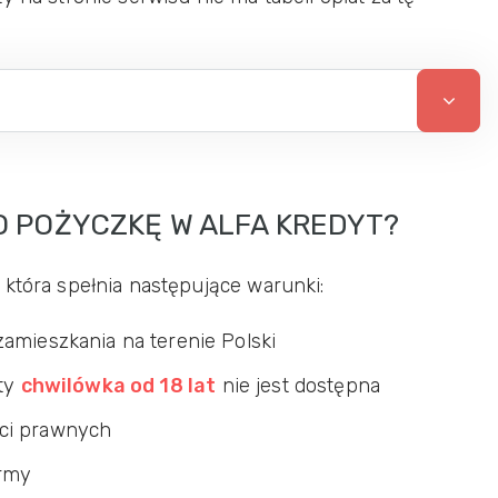
O POŻYCZKĘ W ALFA KREDYT?
 która spełnia następujące warunki:
zamieszkania na terenie Polski
ety
chwilówka od 18 lat
nie jest dostępna
ści prawnych
irmy