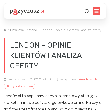
Chwilówki
Marki
Lendon – opinie klientów i analiza oferty
LENDON – OPINIE
KLIENTÓW I ANALIZA
OFERTY
Zaktualizowano 11-02-2024
Ofertę zweryfikował:
Arkadiusz Stal
Firmy pożyczkowe
LendOn.pl to popularny serwis internetowy oferujący
krótkoterminowe pożyczki gotówkowe online. Należy on
do firmy Creamfinance Poland Sp. z o.o. z siedzibą w