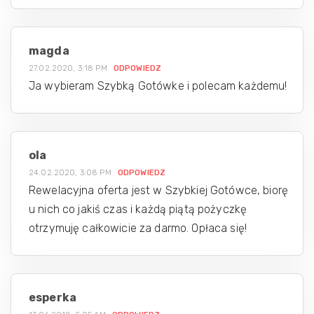
magda
27.02.2020, 3:18 PM
ODPOWIEDZ
Ja wybieram Szybką Gotówke i polecam każdemu!
ola
24.02.2020, 3:08 PM
ODPOWIEDZ
Rewelacyjna oferta jest w Szybkiej Gotówce, biorę
u nich co jakiś czas i każdą piątą pożyczkę
otrzymuję całkowicie za darmo. Opłaca się!
esperka