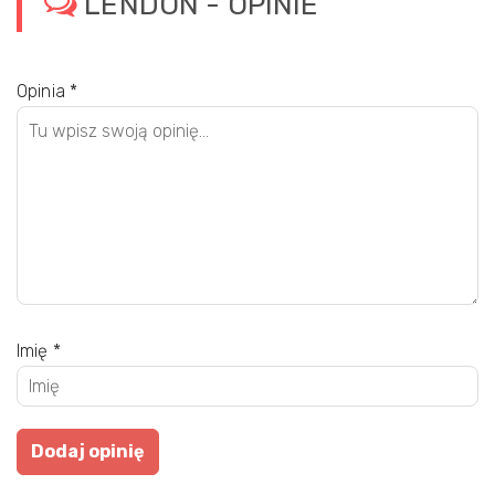
LENDON - OPINIE
Opinia
*
Imię
*