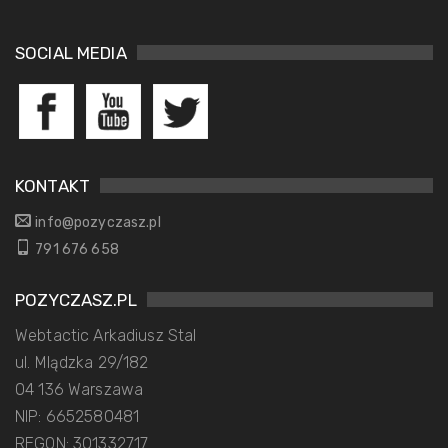
SOCIAL MEDIA
KONTAKT
info@pozyczasz.pl
791 676 658
POZYCZASZ.PL
Webtactic Arkadiusz Stal
ul. Mlądzka 29/182
04 136 Warszawa
NIP: 6652580481
REGON: 301332717